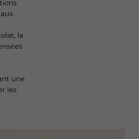
tions
maux.
lat, la
ensées
éant une
r les