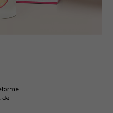
teforme
t de