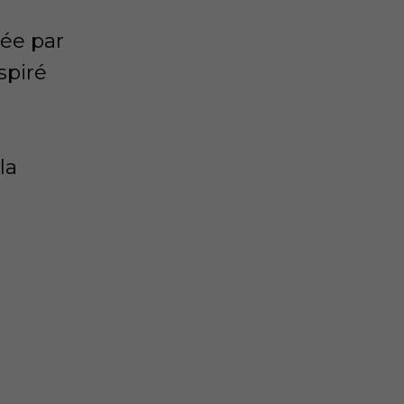
ée par
spiré
la