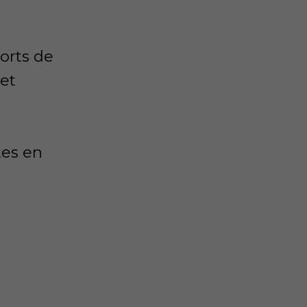
ports de
 et
tes en