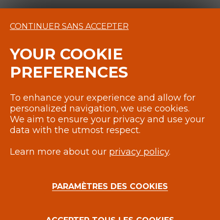
CONTINUER SANS ACCEPTER
YOUR COOKIE
PREFERENCES
To enhance your experience and allow for
personalized navigation, we use cookies.
We aim to ensure your privacy and use your
97, RUE RÉAUMUR 75002 PARIS
data with the utmost respect.
+33(0)1 44 76 00 61
CONTACT@PARTISANDUSENS.COM
Learn more about our
privacy policy
.
PARAMÈTRES DES COOKIES
MENTIONS LÉGALES