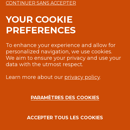
CONTINUER SANS ACCEPTER
YOUR COOKIE
PREFERENCES
To enhance your experience and allow for
personalized navigation, we use cookies.
We aim to ensure your privacy and use your
97, RUE RÉAUMUR 75002 PARIS
data with the utmost respect.
+33(0)1 44 76 00 61
CONTACT@PARTISANDUSENS.COM
Learn more about our
privacy policy
.
PARAMÈTRES DES COOKIES
MENTIONS LÉGALES
ACCEPTER TOUS LES COOKIES
COPYRIGHT©PARTISAN DU SENS 2024